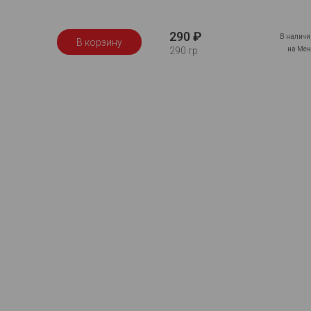
290 ₽
В наличи
В корзину
на Мен
290 гр