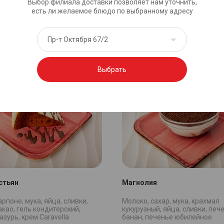
Выбор филиала доставки позволяет нам уточнить,
ейтральная, печенье
разрыхлитель, какао, молоко, 
есть ли желаемое блюдо по выбранному адресу
е, сливочное масло, вода
сахар, маргарин, белый шокол
Caravella
290 ₽
Пр-т Октября 67/2
В корзину
В к
150 гр
Выбрать
стьян
Магнолия
рпоне, мука, яйца, сливки,
Молоко, сахар, мука, крахмал
акао, гель кондитерский,
кукурузный, яйца, сливки, печ
азурь, крем Caravella
банан, печенье юбилейное