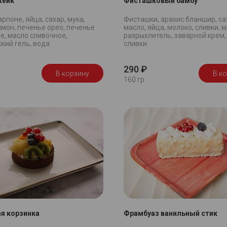
кейк
Фисташковый бамбу
рпоне, яйца, сахар, мука,
Фисташки, арахис бланшир, са
имон, печенье орео, печенье
масло, яйца, молоко, сливки, м
е, масло сливочное,
разрыхлитель, заварной крем,
кий гель, вода
сливки
290 ₽
В корзину
В к
160 гр
я корзинка
Фрамбуаз ванильный стик