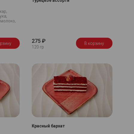
Турецкое ассорти
хар,
ука,
 молоко,
275 ₽
орзину
В корзину
120 гр
Красный бархат