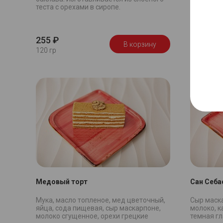
теста с орехами в сиропе.
армони н
юбилейно
255 ₽
345 ₽
В корзину
120 гр
180 гр
Медовый торт
Сан Себа
Мука, масло топленое, мед цветочный,
Сыр маска
яйца, сода пищевая, сыр маскарпоне,
молоко, к
молоко сгущенное, орехи грецкие
темная гл