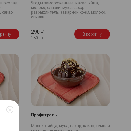
 шоколад,
Ягоды замороженные, какао, яйца,
ая
молоко, сливки, мука, сахар,
 какао,
разрыхлитель, заварной крем, молоко,
сливки
290 ₽
орзину
В корзину
180 гр
Профитроль
и, масло
Молоко, яйца, мука, сахар, какао, темная
ис, яйца,
глазурь, темный шоколад