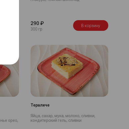
мука,
ад, крем
290 ₽
орзину
В корзину
300 гр
Тераличе
Яйца, сахар, мука, молоко, сливки,
енье орео,
кондитерский гель, сливки