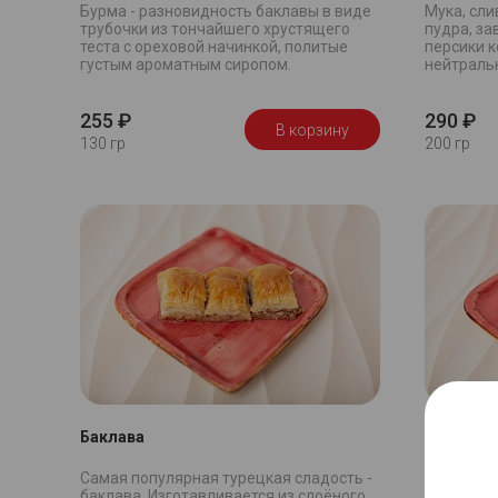
Бурма - разновидность баклавы в виде
Мука, сли
трубочки из тончайшего хрустящего
пудра, за
теста с ореховой начинкой, политые
персики 
густым ароматным сиропом.
нейтральн
255 ₽
290 ₽
В корзину
130 гр
200 гр
Баклава
Малинов
Самая популярная турецкая сладость -
Сыр Маска
баклава. Изготавливается из слоёного
сливки, 