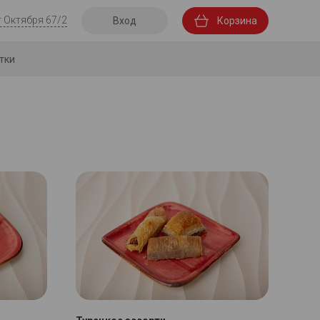
т Октября 67/2
Вход
Корзина
тки