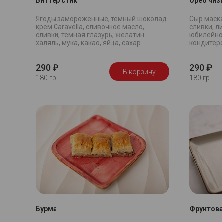
Биттер стик
Орео чиз
Ягоды замороженные, темный шоколад,
Сыр маска
крем Caravella, сливочное масло,
сливки, л
сливки, темная глазурь, желатин
юбилейно
халяль, мука, какао, яйца, сахар
кондитерс
290 ₽
290 ₽
В корзину
180 гр
180 гр
Бурма
Фруктова