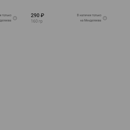
290 ₽
и только
В наличии только
делеева
на Менделеева
160 гр