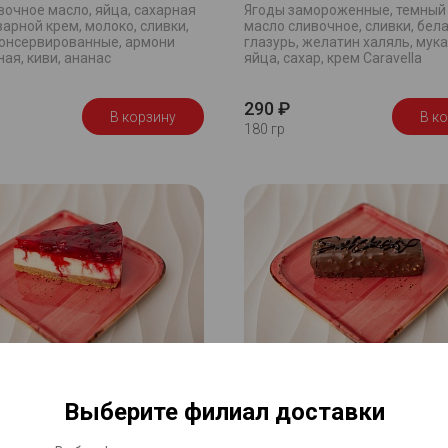
вочное масло, яйца, сахарная
Ягоды замороженные, темный
варной крем, молоко, сливки,
масло сливочное, сливки, бел
консервированные, армони
глазурь, желатин халяль, мука,
ая, киви, ананас
яйца, сахар, крем Caravella
290 ₽
В корзину
В к
180 гр
ый чизкейк
Сникерс
Выберите филиал доставки
рпоне, яйца, сахар, мука,
Сахар, сироп глюкозный, сливк
лимон, ягоды заморорженные,
топленое, соль, жаренный арах