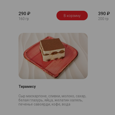
290 ₽
390 ₽
В корзину
160 гр
200 гр
Тирамису
Сыр маскарпоне, сливки, молоко, сахар,
белая глазурь, яйца, желатин халяль,
печенье савоярди, кофе, вода