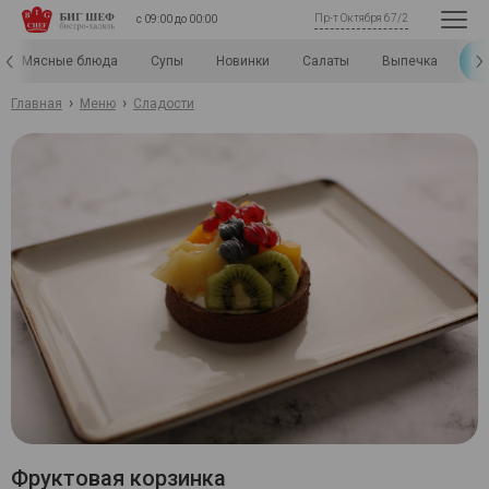
Пр-т Октября 67/2
с 09:00 до 00:00
Сл
Мясные блюда
Супы
Новинки
Салаты
Выпечка
›
›
Главная
Меню
Сладости
Фруктовая корзинка