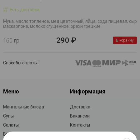
Есть доставка
Мука, масло топленое, мед цветочный, яйца, сода пищевая, сыр
маскарпоне, молоко сгущенное, орехи грецкие
290 ₽
160 гр
В корзину
Способы оплаты:
Меню
Информация
Мангальные блюда
Доставка
Супы
Вакансии
Салаты
Контакты
Выпечка
Политика конфидициальности