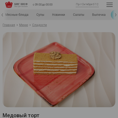
Пр-т Октября 67/2
с 09:00 до 00:00
Сл
Мясные блюда
Супы
Новинки
Салаты
Выпечка
›
›
Главная
Меню
Сладости
Медовый торт