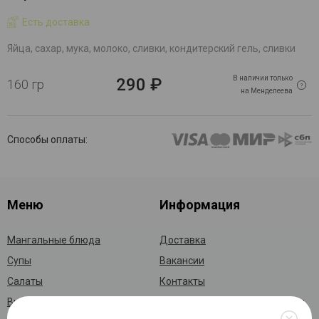
Есть доставка
Яйца, сахар, мука, молоко, сливки, кондитерский гель, сливки
В наличии только
290 ₽
160 гр
на Менделеева
Способы оплаты:
Меню
Информация
Мангальные блюда
Доставка
Супы
Вакансии
Салаты
Контакты
Выпечка
Политика конфидициальности