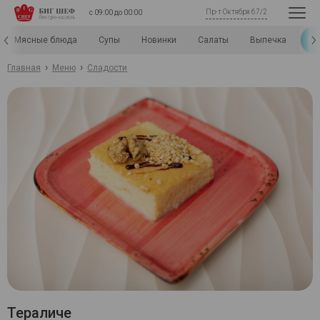
Пр-т Октября 67/2
с 09:00 до 00:00
Сл
Мясные блюда
Супы
Новинки
Салаты
Выпечка
›
›
Главная
Меню
Сладости
Тераличе